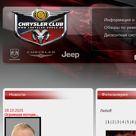
Информация о 
Обзоры по рем
Дисконтная сис
Новости
Фотогалерея
28.10.2025
Любoff
Огромная потеря...
[
1
|
2
|
3
|
4
|
5
|
6