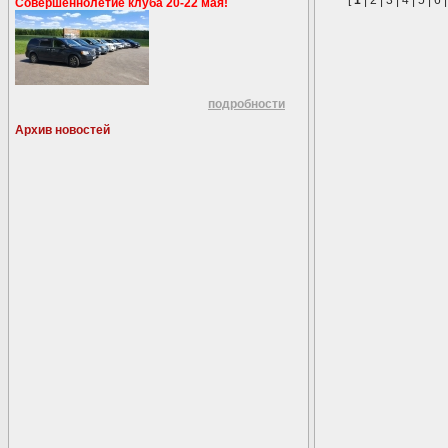
[
1
|
2
|
3
|
4
|
5
|
6
Совершеннолетие клуба 20-22 мая!
подробности
Архив новостей