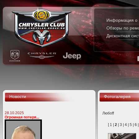
Информация о 
Обзоры по рем
Дисконтная сис
Новости
Фотогалерея
28.10.2025
Любoff
Огромная потеря...
[
1
|
2
|
3
|
4
|
5
|
6