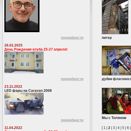
подробности
питер
26.02.2025
День Рождения клуба 25-27 апреля!
подробности
дубки флагонос
23.11.2022
LED фары на Caravan 2008
Мы с Толяном
подробности
11.04.2022
[
1
|
2
|
3
|
4
|
5
|
6