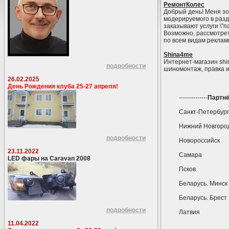
РемонтКолес
Добрый день! Меня зо
модерируемого в разд
заказывают услуги \"
Возможно, рассмотрет
по всем видам реклам
Shina4me
Интернет-магазин shi
подробности
шиномонтаж, правка и
26.02.2025
День Рождения клуба 25-27 апреля!
--------------
Партнё
Санкт-Петербург
Нижний Новгоро
подробности
Новороссийск
23.11.2022
Самара
LED фары на Caravan 2008
Псков
Беларусь. Минск
Беларусь. Брест
подробности
Латвия
11.04.2022