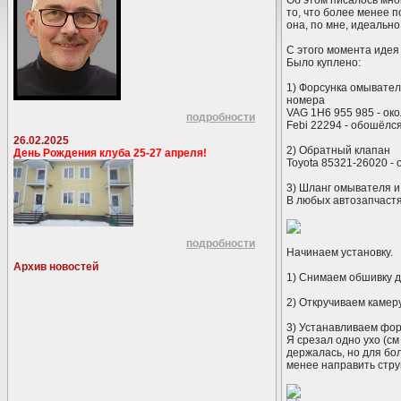
Об этом писалось мно
то, что более менее п
она, по мне, идеально
С этого момента идея
Было куплено:
1) Форсунка омывате
номера
VAG 1H6 955 985 - око
подробности
Febi 22294 - обошёлся
26.02.2025
2) Обратный клапан
День Рождения клуба 25-27 апреля!
Toyota 85321-26020 - 
3) Шланг омывателя и
В любых автозапчастя
подробности
Начинаем установку.
Архив новостей
1) Снимаем обшивку дв
2) Откручиваем камеру
3) Устанавливаем фор
Я срезал одно ухо (см
держалась, но для бо
менее направить стру