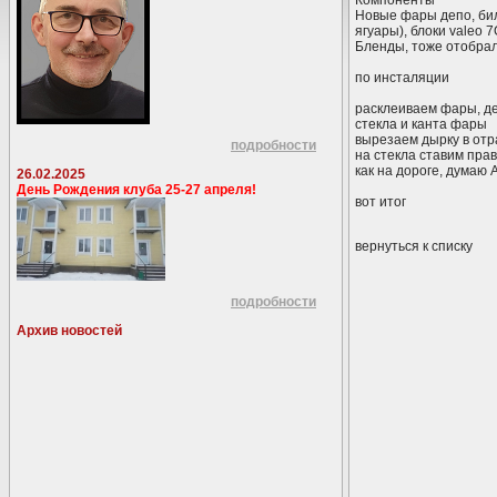
Компоненты
Новые фары депо, бил
ягуары), блоки valeo 
Бленды, тоже отобрал
по инсталяции
расклеиваем фары, де
стекла и канта фары
вырезаем дырку в отр
подробности
на стекла ставим пра
как на дороге, дума
26.02.2025
День Рождения клуба 25-27 апреля!
вот итог
вернуться к списку
подробности
Архив новостей