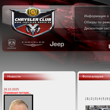
Информация о 
Обзоры по рем
Дисконтная сис
Новости
Фотогалерея
28.10.2025
Огромная потеря...
[
1
|
2
|
3
|
4
|
5
|
6