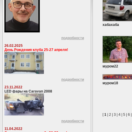
хабахаба
подробности
26.02.2025
День Рождения клуба 25-27 апреля!
муром22
подробности
муром18
23.11.2022
LED фары на Caravan 2008
[
1
|
2
|
3
|
4
|
5
|
6
подробности
11.04.2022