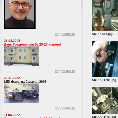
подробности
AKPP-bad.jpg
26.02.2025
День Рождения клуба 25-27 апреля!
подробности
23.11.2022
AKPP-01201.jpg
LED фары на Caravan 2008
подробности
11.04.2022
AKPP-01196.jpg