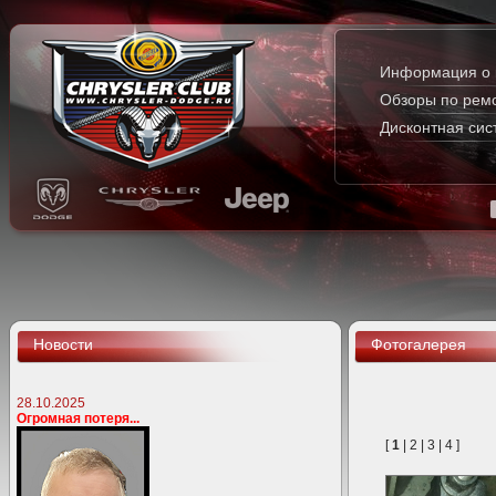
Информация о 
Обзоры по рем
Дисконтная сис
Новости
Фотогалерея
28.10.2025
Огромная потеря...
[
1
|
2
|
3
|
4
]