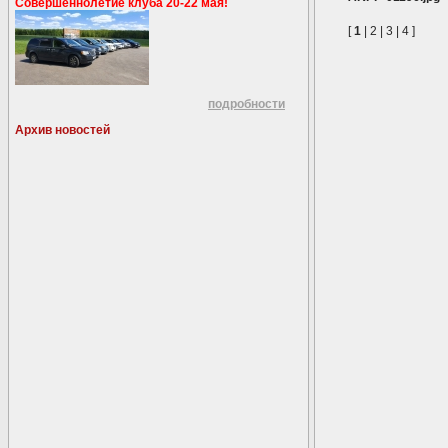
Совершеннолетие клуба 20-22 мая!
[
1
|
2
|
3
|
4
]
подробности
Архив новостей