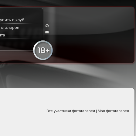
упить в клуб
тогалерея
чта
Все участники фотогалереи
|
Моя фотогалерея