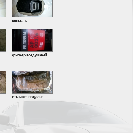
консоль
фильтр воздушный
отмывка поддона