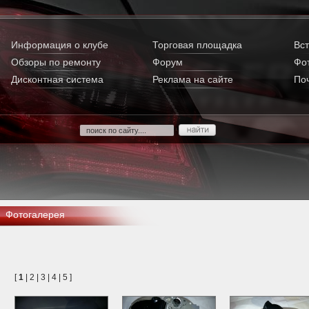
Информация о клубе
Торговая площадка
Вст
Обзоры по ремонту
Форум
Фо
Дисконтная система
Реклама на сайте
По
Фотогалерея
[
1
|
2
|
3
|
4
|
5
]