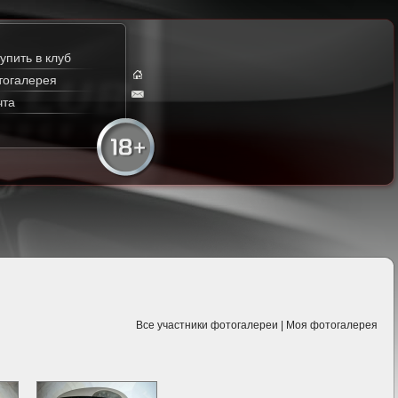
упить в клуб
тогалерея
чта
Все участники фотогалереи
|
Моя фотогалерея