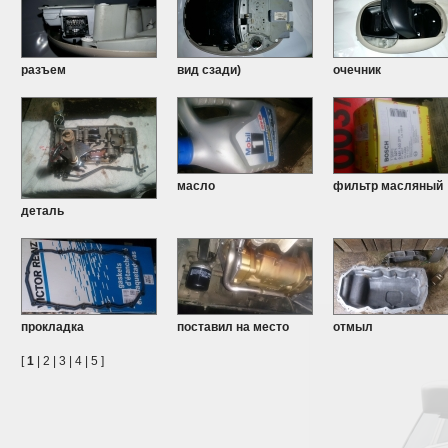
разъем
вид сзади)
очечник
масло
фильтр масляный
деталь
прокладка
поставил на место
отмыл
[
1
|
2
|
3
|
4
|
5
]