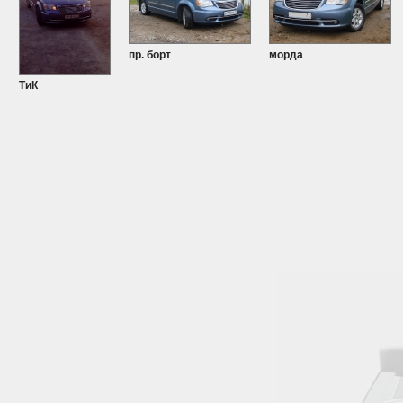
пр. борт
морда
ТиК