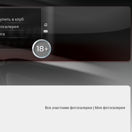
упить в клуб
тогалерея
чта
Все участники фотогалереи
|
Моя фотогалерея