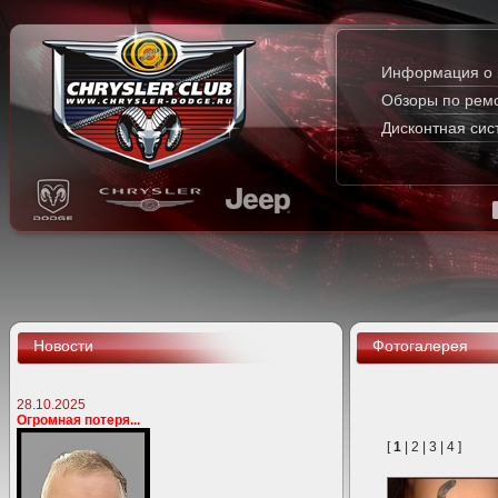
Информация о 
Обзоры по рем
Дисконтная сис
Новости
Фотогалерея
28.10.2025
Огромная потеря...
[
1
|
2
|
3
|
4
]