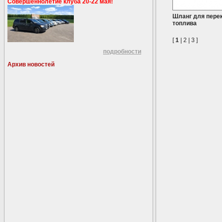
Совершеннолетие клуба 20-22 мая!
Шланг для пере
топлива
[
1
|
2
|
3
]
подробности
Архив новостей