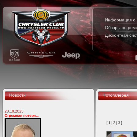
Информация о 
Обзоры по рем
Дисконтная сис
Новости
Фотогалерея
28.10.2025
Огромная потеря...
[
1
|
2
|
3
]