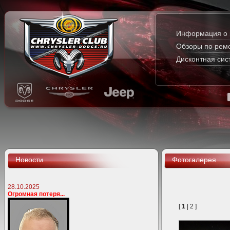
Информация о 
Обзоры по рем
Дисконтная сис
Новости
Фотогалерея
28.10.2025
Огромная потеря...
[
1
|
2
]