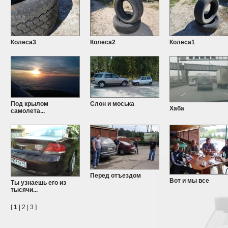
Колеса3
Колеса2
Колеса1
Под крылом
Слон и моська
Хаба
самолета...
Перед отъездом
Вот и мы все
Ты узнаешь его из
тысячи...
[
1
|
2
|
3
]