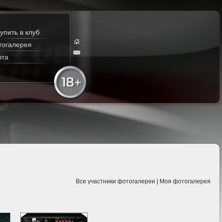
упить в клуб
тогалерея
чта
Все участники фотогалереи
|
Моя фотогалерея