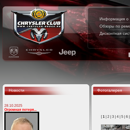
Информация о 
Обзоры по рем
Дисконтная сис
Новости
Фотогалерея
28.10.2025
Огромная потеря...
[
1
|
2
|
3
|
4
|
5
|
6