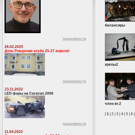
балансиры
подробности
26.02.2025
День Рождения клуба 25-27 апреля!
крепы2
подробности
23.11.2022
LED фары на Caravan 2008
член кк 2
[
1
|
2
|
3
|
4
|
5
|
6
подробности
11.04.2022