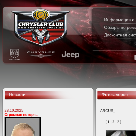
Информация о 
Обзоры по рем
Дисконтная сис
Новости
Фотогалерея
28.10.2025
ARCUS_
Огромная потеря...
[
1
|
2
|
3
]