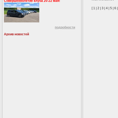
Совершеннолетие клуба 20-22 мая!
[
1
|
2
|
3
|
4
|
5
|
6
подробности
Архив новостей