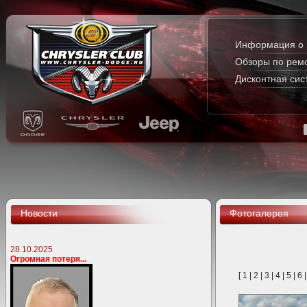
Информация о 
Обзоры по рем
Дисконтная сис
Новости
Фотогалерея
28.10.2025
Огромная потеря...
[
1
|
2
|
3
|
4
|
5
|
6