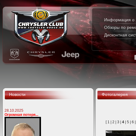
Информация о 
Обзоры по рем
Дисконтная сис
Новости
Фотогалерея
28.10.2025
Огромная потеря...
[
1
|
2
|
3
|
4
|
5
|
6