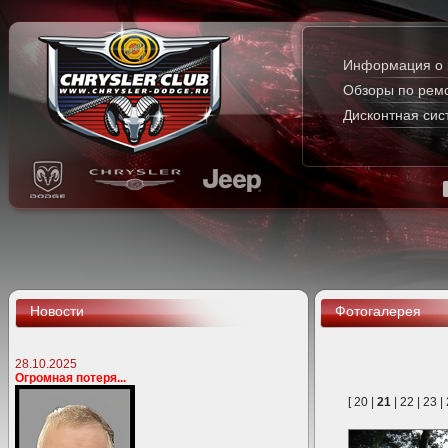
Информация о 
Обзоры по рем
Дисконтная сис
Новости
Фотогалерея
28.10.2025
Огромная потеря...
[
20
|
21
|
22
|
23
|