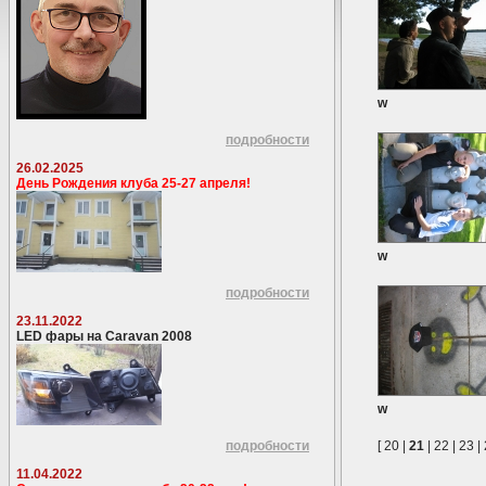
w
подробности
26.02.2025
День Рождения клуба 25-27 апреля!
w
подробности
23.11.2022
LED фары на Caravan 2008
w
подробности
[
20
|
21
|
22
|
23
|
11.04.2022