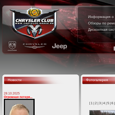
Информация о 
Обзоры по рем
Дисконтная сис
Новости
Фотогалерея
28.10.2025
Огромная потеря...
[
1
|
2
|
3
|
4
|
5
|
6