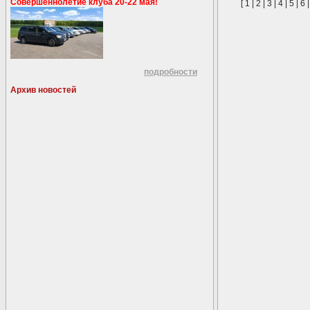
Совершеннолетие клуба 20-22 мая!
[
1
|
2
|
3
|
4
|
5
|
6
подробности
Архив новостей