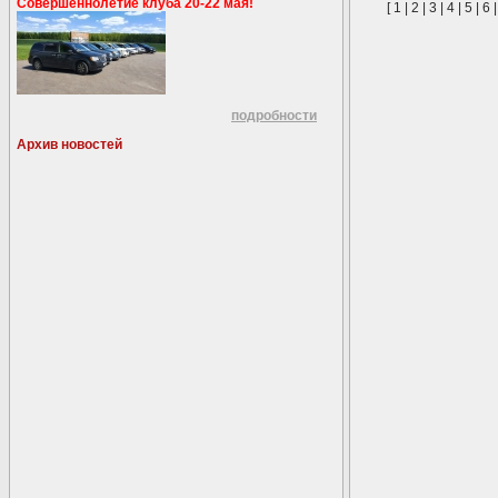
Совершеннолетие клуба 20-22 мая!
[
1
|
2
|
3
|
4
|
5
|
6
подробности
Архив новостей