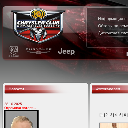
Информация о 
Обзоры по рем
Дисконтная сис
Новости
Фотогалерея
28.10.2025
Огромная потеря...
[
1
|
2
|
3
|
4
|
5
|
6