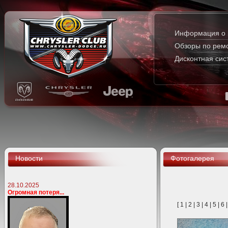
Информация о 
Обзоры по рем
Дисконтная сис
Новости
Фотогалерея
28.10.2025
Огромная потеря...
[
1
|
2
|
3
|
4
|
5
|
6